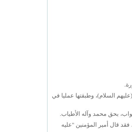
ة.
يهم السلام)، وطبقتها عمليا في
واب، بحق محمد وآله الأطياب.
فقد قال أمير المؤمنين "عليه